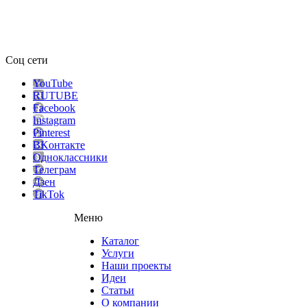
Соц сети
YouTube
RUTUBE
Facebook
Instagram
Pinterest
ВKонтакте
Одноклассники
Телеграм
Дзен
TikTok
Меню
Каталог
Услуги
Наши проекты
Идеи
Статьи
О компании