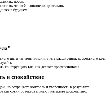
жденных досок.
нностью, что всё выполнено правильно.
одится в будущем.
ела"
ного шага лаг, вентиляции, учета расширения, корректного кре
службы.
ать конструкцию так, как делают профессионалы.
ть и спокойствие
й, но сохраняете контроль и уверенность в результате.
вали сотни объектов и знают материал досконально.