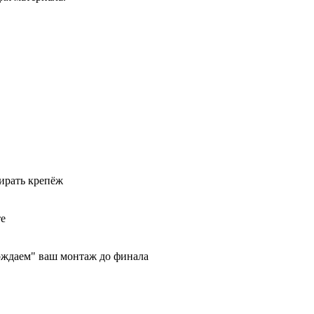
бирать крепёж
те
ождаем" ваш монтаж до финала