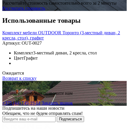
Рассчитайте стоимость самостоятельно всего за 2 минуты
Рассчитать стоимость
Использованные товары
Комплект мебели OUTDOOR Торонто (3-местный диван, 2
кресла, стол), графит
Артикул:
OUT-0027
Комплект
3-местный диван, 2 кресла, стол
Цвет
Графит
Ожидается
Возврат к списку
Есть вопросы ?
Оставьте заявку или позвоните нам
+375 (44) 749-19-61
Заказать звонок
Подпишитесь на наши новости
Обещаем, что не будем отправлять спам!