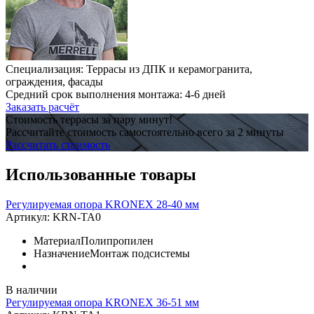
Специализация: Террасы из ДПК и керамогранита,
ограждения, фасады
Средний срок выполнения монтажа: 4-6 дней
Заказать расчёт
Стоимость террасы за пару минут!
Рассчитайте стоимость самостоятельно всего за 2 минуты
Рассчитать стоимость
Использованные товары
Регулируемая опора KRONEX 28-40 мм
Артикул:
KRN-TA0
Материал
Полипропилен
Назначение
Монтаж подсистемы
В наличии
Регулируемая опора KRONEX 36-51 мм