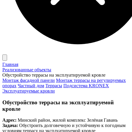
Главная
Реализованные объекты
Обустройство террасы на эксплуатируемой кровле
Монтаж фасадной панели
Монтаж террасы на регулируемых
опорах
Частный дом
Террасы
Подсистема KRONEX
Эксплуатируемые кровли
Обустройство террасы на эксплуатируемой
кровле
Адрес:
Минский район, жилой комплекс Зелёная Гавань
Задача:
Обустроить долговечную и устойчивую к погодным
условиям террасу на эксплуатируемой кровле