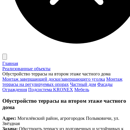
Главная
Реализованные объекты
Обустройство террасы на втором этаже частного дома
Монтаж завершающей доски/завершающего уголка
Монтаж
террасы на регулируемых опорах
Частный дом
Фасады
Ограждения
Подсистема KRONEX
Мебель
Обустройство террасы на втором этаже частного
дома
Адрес:
Могилёвский район, агрогородок Полыковичи, ул.
Звёздная
Задача:
Обустроить террасу из долговечных и устойчивых к