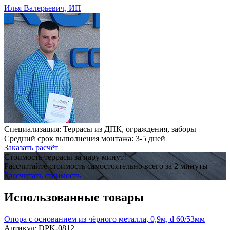
Илья Валерьевич, ИП
Специализация: Террасы из ДПК, ограждения, заборы
Средний срок выполнения монтажа: 3-5 дней
Заказать расчёт
Стоимость террасы за пару минут!
Рассчитайте стоимость самостоятельно всего за 2 минуты
Рассчитать стоимость
Использованные товары
Опора с основанием из чёрного металла, 0,9м, d 60/53мм
Артикул:
DPK-0812