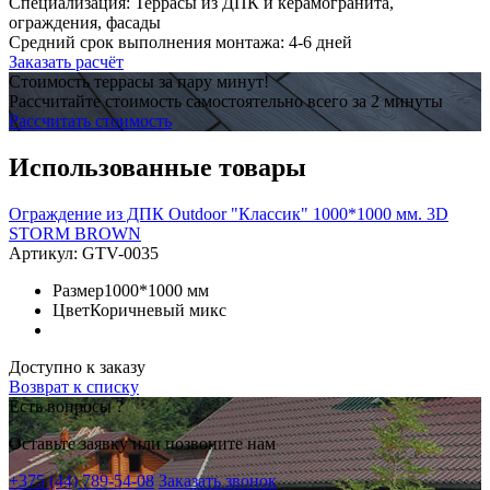
Специализация: Террасы из ДПК и керамогранита,
ограждения, фасады
Средний срок выполнения монтажа: 4-6 дней
Заказать расчёт
Стоимость террасы за пару минут!
Рассчитайте стоимость самостоятельно всего за 2 минуты
Рассчитать стоимость
Использованные товары
Ограждение из ДПК Outdoor "Классик" 1000*1000 мм. 3D
STORM BROWN
Артикул:
GTV-0035
Размер
1000*1000 мм
Цвет
Коричневый микс
Доступно к заказу
Возврат к списку
Есть вопросы ?
Оставьте заявку или позвоните нам
+375 (44) 789-54-08
Заказать звонок