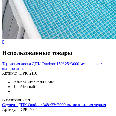
Использованные товары
Террасная доска ДПК Outdoor 150*25*3000 мм. вельвет/
шлифованная черная
Артикул:
DPK-2110
Размер
150*25*3000 мм
Цвет
Черный
В наличии 2 шт.
Ступень ДПК Outdoor 348*23*3000 мм полнотелая черная
Артикул:
DPK-4004