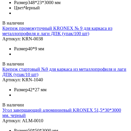
Размер
348*23*3000 мм
Цвет
Черный
В наличии
Крепеж промежуточный KRONEX № 9 для каркаса из
металлопрофиля и лаги ДПК (упак/100 шт)
Артикул:
KRN-0038
Размер
40*9 мм
В наличии
Крепеж стартовый №9 для каркаса из металлопрофиля и лаги
ДПК (упак/10 шт)
Артикул:
KRN-1040
Размер
42*27 мм
В наличии
Угол завершающий алюминиевый KRONEX 51,5*30*3000
мм. черный
Артикул:
ALM-0010
Размер
50*50*3000 мм