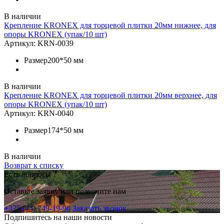
В наличии
Крепление KRONEX для торцевой плитки 20мм нижнее, для
опоры KRONEX (упак/10 шт)
Артикул:
KRN-0039
Размер
200*50 мм
В наличии
Крепление KRONEX для торцевой плитки 20мм верхнее, для
опоры KRONEX (упак/10 шт)
Артикул:
KRN-0040
Размер
174*50 мм
В наличии
Возврат к списку
Есть вопросы ?
Оставьте заявку или позвоните нам
+375 (44) 749-19-96
Заказать звонок
Подпишитесь на наши новости