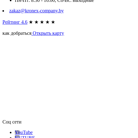
Пн-Пт: 8:30 - 16:00, Сб-Вс: выходные
zakaz@kronex-company.by
Рейтинг 4.6
★
★
★
★
★
как добраться
Открыть карту
Соц сети
YouTube
RUTUBE