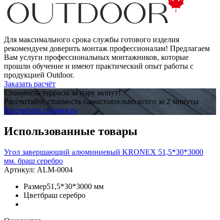
Для максимального срока службы готового изделия
рекомендуем доверить монтаж профессионалам! Предлагаем
Вам услуги профессиональных монтажников, которые
прошли обучение и имеют практический опыт работы с
продукцией Outdoor.
Заказать расчёт
Стоимость террасы за пару минут!
Рассчитайте стоимость самостоятельно всего за 2 минуты
Рассчитать стоимость
Использованные товары
Угол завершающий алюминиевый KRONEX 51,5*30*3000
мм. браш серебро
Артикул:
ALM-0004
Размер
51,5*30*3000 мм
Цвет
браш серебро