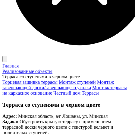
Главная
Реализованные объекты
Терраса со ступенями в черном цвете
Торцевая зашивка террасы
Монтаж ступеней
Монтаж
завершающей доски/завершающего уголка
Монтаж террасы
на каркасное основание
Частный дом
Террасы
Терраса со ступенями в черном цвете
Адрес:
Минская область, а/г Лошаны, ул. Минская
Задача:
Обустроить крытую террасу с применением
террасной доски черного цвета с текстурой вельвет и
полнотелых ступеней.