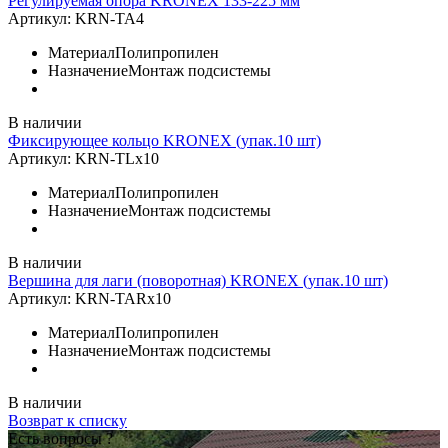
Регулируемая опора KRONEX 133-225 мм
Артикул:
KRN-TA4
Материал
Полипропилен
Назначение
Монтаж подсистемы
В наличии
Фиксирующее кольцо KRONEX (упак.10 шт)
Артикул:
KRN-TLx10
Материал
Полипропилен
Назначение
Монтаж подсистемы
В наличии
Вершина для лаги (поворотная) KRONEX (упак.10 шт)
Артикул:
KRN-TARx10
Материал
Полипропилен
Назначение
Монтаж подсистемы
В наличии
Возврат к списку
Есть вопросы ?