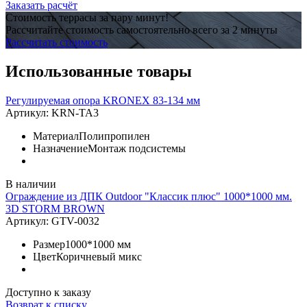
Заказать расчёт
Стоимость террасы за пару минут!
Рассчитайте стоимость самостоятельно всего за 2 минуты
Рассчитать стоимость
Использованные товары
Регулируемая опора KRONEX 83-134 мм
Артикул:
KRN-TA3
Материал
Полипропилен
Назначение
Монтаж подсистемы
В наличии
Ограждение из ДПК Outdoor "Классик плюс" 1000*1000 мм.
3D STORM BROWN
Артикул:
GTV-0032
Размер
1000*1000 мм
Цвет
Коричневый микс
Доступно к заказу
Возврат к списку