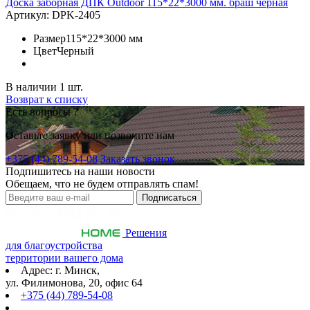
Доска заборная ДПК Outdoor 115*22*3000 мм. браш черная
Артикул:
DPK-2405
Размер
115*22*3000 мм
Цвет
Черный
В наличии 1 шт.
Возврат к списку
Есть вопросы ?
Оставьте заявку или позвоните нам
+375 (44) 789-54-08
Заказать звонок
Подпишитесь на наши новости
Обещаем, что не будем отправлять спам!
Решения
для благоустройства
территории вашего дома
Адрес: г. Минск,
ул. Филимонова, 20, офис 64
+375 (44) 789-54-08