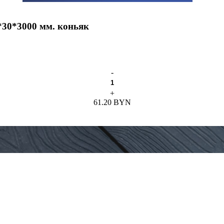
0*3000 мм. коньяк
-
+
61.20 BYN