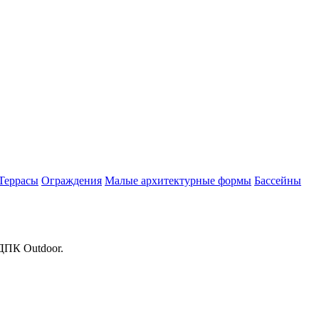
Террасы
Ограждения
Малые архитектурные формы
Бассейны
 ДПК Outdoor.