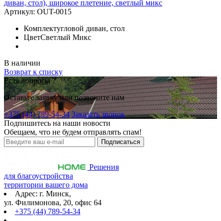
диван, стол), широкое плетение, светлый микс
Артикул:
OUT-0015
Комплект
угловой диван, стол
Цвет
Светлый Микс
В наличии
Возврат к списку
Есть вопросы ?
Оставьте заявку или позвоните нам
+375 (44) 789-54-34
Заказать звонок
Подпишитесь на наши новости
Обещаем, что не будем отправлять спам!
Решения
для благоустройства
территории вашего дома
Адрес: г. Минск,
ул. Филимонова, 20, офис 64
+375 (44) 789-54-34