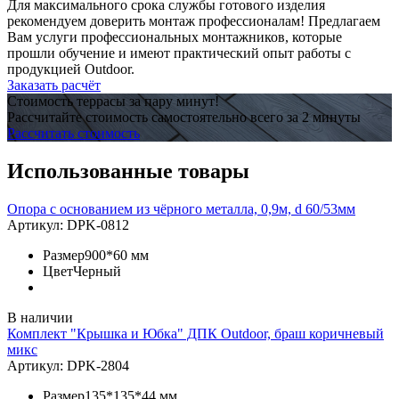
Для максимального срока службы готового изделия
рекомендуем доверить монтаж профессионалам! Предлагаем
Вам услуги профессиональных монтажников, которые
прошли обучение и имеют практический опыт работы с
продукцией Outdoor.
Заказать расчёт
Стоимость террасы за пару минут!
Рассчитайте стоимость самостоятельно всего за 2 минуты
Рассчитать стоимость
Использованные товары
Опора с основанием из чёрного металла, 0,9м, d 60/53мм
Артикул:
DPK-0812
Размер
900*60 мм
Цвет
Черный
В наличии
Комплект "Крышка и Юбка" ДПК Outdoor, браш коричневый
микс
Артикул:
DPK-2804
Размер
135*135*44 мм