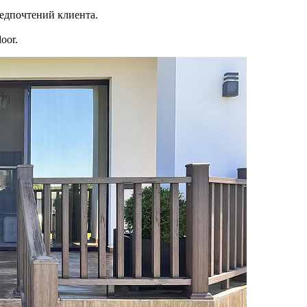
редпочтений клиента.
oor.