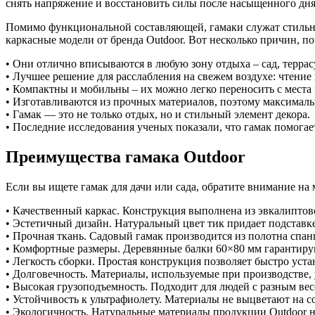
снять напряжение и восстановить силы после насыщенного дн
Помимо функциональной составляющей, гамаки служат стильн
каркасные модели от бренда Outdoor. Вот несколько причин, по
• Они отлично вписываются в любую зону отдыха – сад, террасу
• Лучшее решение для расслабления на свежем воздухе: чтение
• Компактны и мобильны – их можно легко переносить с места 
• Изготавливаются из прочных материалов, поэтому максимал
• Гамак — это не только отдых, но и стильный элемент декора.
• Последние исследования ученых показали, что гамак помогает
Преимущества гамака Outdoor
Если вы ищете гамак для дачи или сада, обратите внимание на
• Качественный каркас. Конструкция выполнена из эвкалиптов
• Эстетичный дизайн. Натуральный цвет тик придает подставк
• Прочная ткань. Садовый гамак производится из полотна спа
• Комфортные размеры. Деревянные балки 60×80 мм гарантиру
• Легкость сборки. Простая конструкция позволяет быстро уст
• Долговечность. Материалы, используемые при производстве
• Высокая грузоподъемность. Подходит для людей с разным вес
• Устойчивость к ультрафиолету. Материалы не выцветают на 
• Экологичность. Натуральные материалы продукции Outdoor н