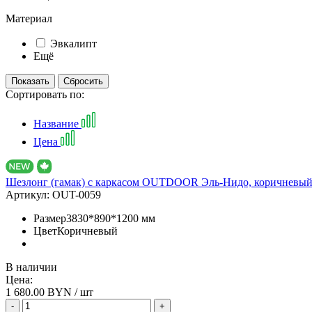
Материал
Эвкалипт
Ещё
Сортировать по:
Название
Цена
Шезлонг (гамак) с каркасом OUTDOOR Эль-Нидо, коричневы
Артикул:
OUT-0059
Размер
3830*890*1200 мм
Цвет
Коричневый
В наличии
Цена:
1 680.00
BYN / шт
-
+