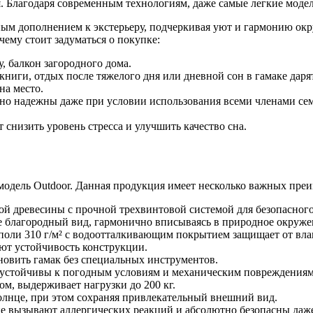
я. Благодаря современным технологиям, даже самые легкие мод
ым дополнением к экстерьеру, подчеркивая уют и гармонию ок
чему стоит задуматься о покупке:
, балкон загородного дома.
 книги, отдых после тяжелого дня или дневной сон в гамаке да
на место.
ьно надежны даже при условии использования всеми членами се
 снизить уровень стресса и улучшить качество сна.
 модель Outdoor. Данная продукция имеет несколько важных пре
ой древесины с прочной трехвинтовой системой для безопасного
е благородный вид, гармонично вписываясь в природное окруже
нполи 310 г/м² с водоотталкивающим покрытием защищает от влаг
ют устойчивость конструкции.
ановить гамак без специальных инструментов.
, устойчивы к погодным условиям и механическим повреждениям
ом, выдерживает нагрузки до 200 кг.
солнце, при этом сохраняя привлекательный внешний вид.
е вызывают аллергических реакций и абсолютно безопасны даже