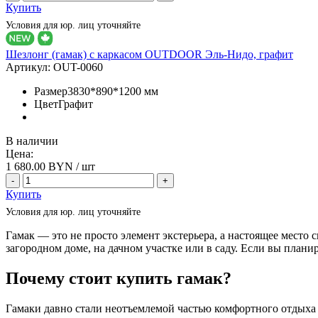
Купить
Условия для юр. лиц уточняйте
Шезлонг (гамак) с каркасом OUTDOOR Эль-Нидо, графит
Артикул:
OUT-0060
Размер
3830*890*1200 мм
Цвет
Графит
В наличии
Цена:
1 680.00
BYN / шт
-
+
Купить
Условия для юр. лиц уточняйте
Гамак — это не просто элемент экстерьера, а настоящее место 
загородном доме, на дачном участке или в саду. Если вы плани
Почему стоит купить гамак?
Гамаки давно стали неотъемлемой частью комфортного отдыха 