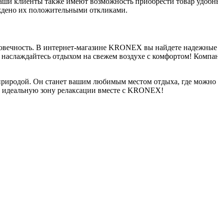
наши клиенты также имеют возможность приобрести товар удобн
ждено их положительными откликами.
лговечность. В интернет-магазине KRONEX вы найдете надежные 
м и наслаждайтесь отдыхом на свежем воздухе с комфортом! Ко
 природой. Он станет вашим любимым местом отдыха, где можно 
ою идеальную зону релаксации вместе с KRONEX!