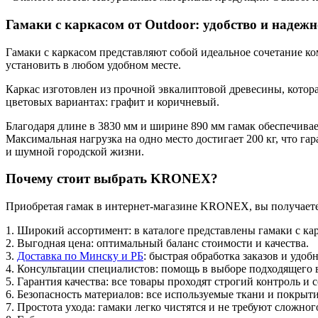
Гамаки с каркасом от Outdoor: удобство и надежн
Гамаки с каркасом представляют собой идеальное сочетание к
установить в любом удобном месте.
Каркас изготовлен из прочной эвкалиптовой древесины, котор
цветовых вариантах: графит и коричневый.
Благодаря длине в 3830 мм и ширине 890 мм гамак обеспечивае
Максимальная нагрузка на одно место достигает 200 кг, что г
и шумной городской жизни.
Почему стоит выбрать KRONEX?
Приобретая гамак в интернет-магазине KRONEX, вы получаете 
1. Широкий ассортимент: в каталоге представлены гамаки с кар
2. Выгодная цена: оптимальный баланс стоимости и качества.
3.
Доставка по Минску и РБ
: быстрая обработка заказов и удоб
4. Консультации специалистов: помощь в выборе подходящего 
5. Гарантия качества: все товары проходят строгий контроль и
6. Безопасность материалов: все используемые ткани и покрыт
7. Простота ухода: гамаки легко чистятся и не требуют сложно