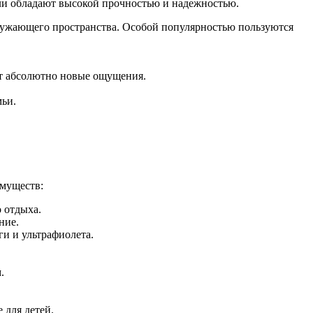
ели обладают высокой прочностью и надежностью.
ружающего пространства. Особой популярностью пользуются
рят абсолютно новые ощущения.
мьи.
имуществ:
 отдыха.
ние.
и и ультрафиолета.
.
 для детей.