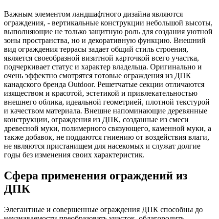
Важным элементом ландшафтного дизайна являются
ограждения, - вертикальные конструкции небольшой высоты,
выполняющие не только защитную роль для создания уютной
зоны пространства, но и декоративную функцию. Внешний
вид ограждения террасы задает общий стиль строения,
является своеобразной визитной карточкой всего участка,
подчеркивает статус и характер владельца. Оригинально и
очень эффектно смотрятся
готовые ограждения из ДПК
канадского бренда Outdoor. Решетчатые секции отличаются
изяществом и красотой, эстетикой и привлекательностью
внешнего облика, идеальной геометрией, плотной текстурой
и качеством материала. Внешне напоминающие деревянные
конструкции, ограждения из ДПК, созданные из смеси
древесной муки, полимерного связующего, каменной муки, а
также добавок, не поддаются гниению от воздействия влаги,
не являются пристанищем для насекомых и служат долгие
годы без изменения своих характеристик.
Сфера применения ограждений из
ДПК
Элегантные и совершенные ограждения ДПК способны до
неузнаваемости преобразовать участок, облагородить