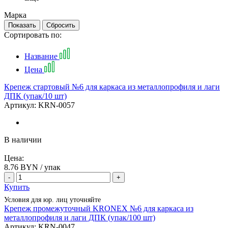
Марка
Сортировать по:
Название
Цена
Крепеж стартовый №6 для каркаса из металлопрофиля и лаги
ДПК (упак/10 шт)
Артикул:
KRN-0057
В наличии
Цена:
8.76
BYN / упак
-
+
Купить
Условия для юр. лиц уточняйте
Крепеж промежуточный KRONEX №6 для каркаса из
металлопрофиля и лаги ДПК (упак/100 шт)
Артикул:
KRN-0047