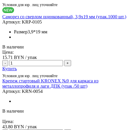
Условия для юр. лиц уточняйте
Саморез со сверлом оцинкованный, 3,9х19 мм (упак.1000 шт.)
Артикул:
KRP-0105
Размер
3,9*19 мм
В наличии
Цена:
15.71
BYN / упак
-
+
Купить
Условия для юр. лиц уточняйте
Крепеж стартовый KRONEX №9 для каркаса из
металлопрофиля и лаги ДПК (упак /50 шт)
Артикул:
KRN-0054
В наличии
Цена:
43.80
BYN / упак