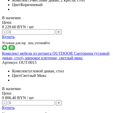
Комплект
3-местный диван, 2 кресла, стол
Цвет
Коричневый
В наличии
Цена:
8 229.60
BYN / шт
-
+
Купить
Условия для юр. лиц уточняйте
Комплект мебели из ротанга OUTDOOR Санторини (угловой
диван, стол), широкое плетение, светлый микс
Артикул:
OUT-0015
Комплект
угловой диван, стол
Цвет
Светлый Микс
В наличии
Цена:
9 806.40
BYN / шт
-
+
Купить